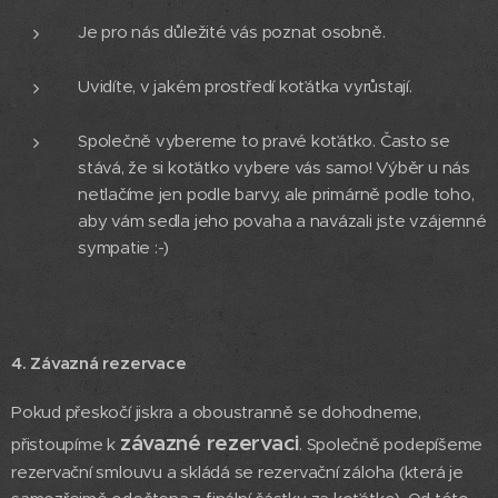
Je pro nás důležité vás poznat osobně.
Uvidíte, v jakém prostředí koťátka vyrůstají.
Společně vybereme to pravé koťátko. Často se
stává, že si koťátko vybere vás samo! Výběr u nás
netlačíme jen podle barvy, ale primárně podle toho,
aby vám sedla jeho povaha a navázali jste vzájemné
sympatie :-)
4. Závazná rezervace
Pokud přeskočí jiskra a oboustranně se dohodneme,
závazné rezervaci
přistoupíme k
. Společně podepíšeme
rezervační smlouvu a skládá se rezervační záloha (která je