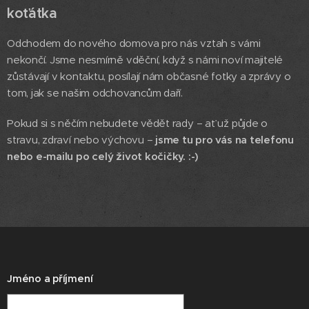
koťátka
Odchodem do nového domova pro nás vztah s vámi
nekončí. Jsme nesmírně vděční, když s námi noví majitelé
zůstávají v kontaktu, posílají nám občasné fotky a zprávy o
tom, jak se našim odchovancům daří.
Pokud si s něčím nebudete vědět rady – ať už půjde o
stravu, zdraví nebo výchovu –
jsme tu pro vás na telefonu
nebo e-mailu po celý život kočičky. :-)
Jméno a příjmení