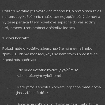
Pořízení koťátka je závazek na mnoho let, a proto nám záleží
na tom, aby každé z nich našlo ten nejlepší možný domov a
vy zase parťáka, který povahově zapadne do vaší rodiny.
Celý proces u nás probíhá v několika krocích:
1. První kontakt
Pokud máte o koťátko zájem, napište nám e-mail nebo
zprávu. Budeme moc rádi, když se nám trochu představíte.
Zajímá nás například:
Kde bude koťátko bydlet (byt/dům se
zabezpečeným výběhem)?
Máte již zkušenosti s kočkami, případně máte doma
jiná zvířátka či děti?
Budete na koťátko mít dostatek času, nebo bude