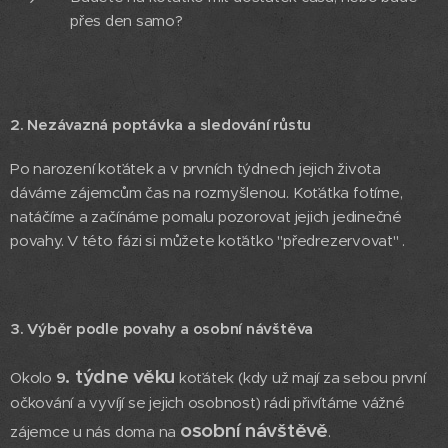
přes den samo?
2. Nezávazná poptávka a sledování růstu
Po narození koťátek a v prvních týdnech jejich života
dáváme zájemcům čas na rozmyšlenou. Koťátka fotíme,
natáčíme a začínáme pomalu pozorovat jejich jedinečné
povahy. V této fázi si můžete koťátko "předrezervovat" .
3. Výběr podle povahy a osobní návštěva
. týdne věku
Okolo
9
koťátek (kdy už mají za sebou první
očkování a vyvíjí se jejich osobnost) rádi přivítáme vážné
osobní návštěvě
zájemce u nás doma na
.