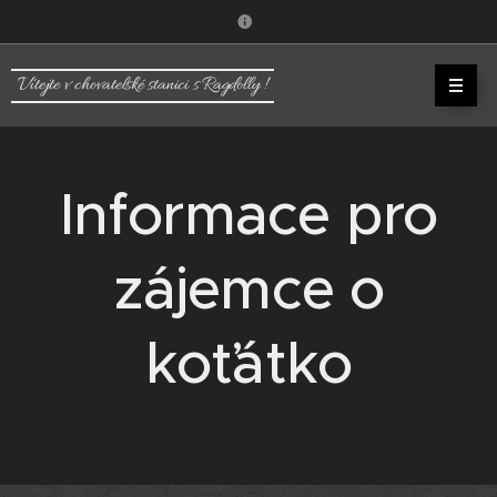
Vítejte v chovatelské stanici s Ragdolly !
Informace pro
zájemce o
koťátko