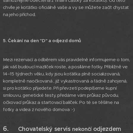
samozřejmě odečtena z finální částky za koťátko). Od této
chvíle je koťátko oficiálně vaše a vy se můžete začít chystat
na jeho příchod.
5. Čekání na den "D" a odjezd domů
Mezi rezervací a odběrem vás pravidelně informujeme o tom,
jak váš budoucí mazlíček roste, a posíláme fotky. Přibližně ve
14–15 týdnech věku, kdy jsou koťátka plně socializovaná,
kompletně naočkovaná , již vykastrovaná a řádně zahojená,
si pro koťátko přijedete. Při převzetí podepíšeme kupní
smlouvu, genetické testy, předáme vám průkaz původu,
očkovací průkaz a startovací balíček. Po té se těšíme na
fotky a videa z nového domova :-)
6.
🤍
Chovatelský servis
odjezdem
nekončí